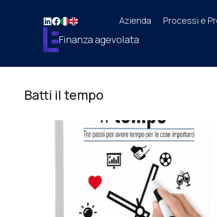
Azienda
Processi e Pr
Finanza agevolata
Batti il tempo